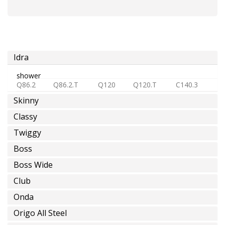
eau
froide
ou
pre-
melangée
Idra
shower
Q86.2
Q86.2.T
Q120
Q120.T
C140.3
Skinny
eau
Classy
chaude
Twiggy
Boss
Boss Wide
épargne
Club
d'eau
Onda
Origo All Steel