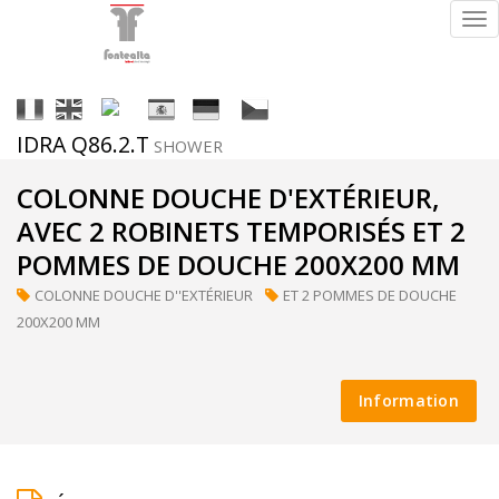
Tog
nav
It
En
Fr
Es
De
Cs
IDRA Q86.2.T
SHOWER
Finitions
COLONNE DOUCHE D'EXTÉRIEUR,
AVEC 2 ROBINETS TEMPORISÉS ET 2
POMMES DE DOUCHE 200X200 MM
ral
COLONNE DOUCHE D''EXTÉRIEUR
ET 2 POMMES DE DOUCHE
(sur
200X200 MM
demande)
Information
supermirror