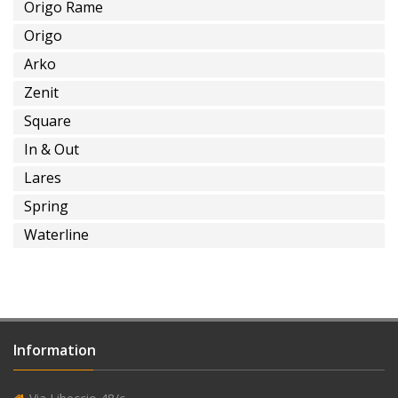
Installations
Origo Rame
Spéciales
Origo
Arko
Zenit
Square
installation
sur
In & Out
terrain
Lares
Spring
Waterline
alimentation
en
eau
encastrée
Information