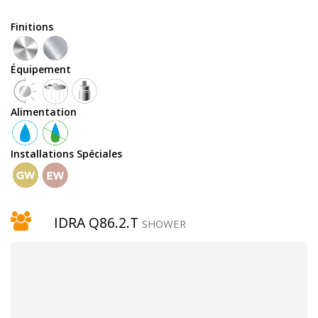
Équipement
Finitions
Équipement
douchette
Alimentation
Installations Spéciales
robinet
temporisé
IDRA Q86.2.T
SHOWER
pomme
de