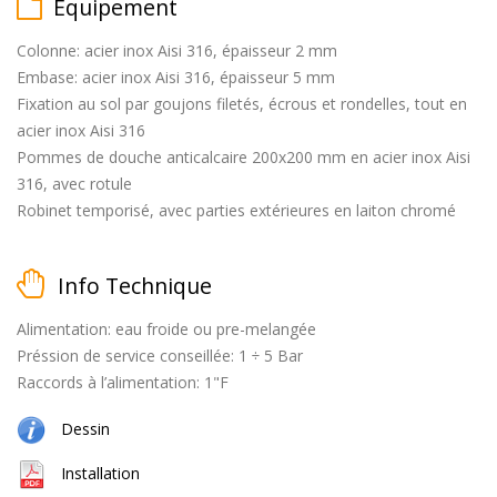
Équipement
Colonne: acier inox Aisi 316, épaisseur 2 mm
Embase: acier inox Aisi 316, épaisseur 5 mm
matt
Fixation au sol par goujons filetés, écrous et rondelles, tout en
black
acier inox Aisi 316
Pommes de douche anticalcaire 200x200 mm en acier inox Aisi
316, avec rotule
Robinet temporisé, avec parties extérieures en laiton chromé
brossé
Info Technique
Alimentation: eau froide ou pre-melangée
Préssion de service conseillée: 1 ÷ 5 Bar
Raccords à l’alimentation: 1"F
naturel
(cuivre
Dessin
+
laiton)
Installation