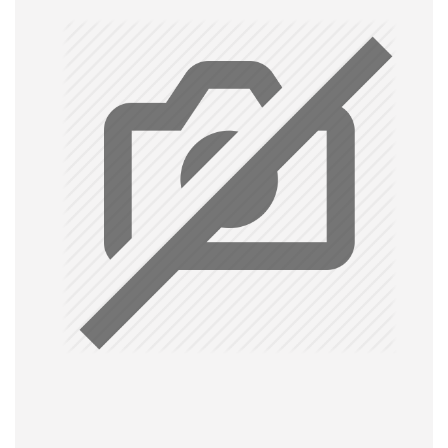
douche
aérateur
tête
pour
robinets
Alimentation