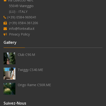
Via Libeccio 48/c
55049 Viareggio
alimentation
(LU) - ITALY
en
(+39) 0584-969041
eau
(+39) 0584-361206
extérieure
info@fontealta.it
Privacy Policy
Gallery
antigel
Club C90.M
Twiggy CS40.ME
Origo Rame C50R.ME
Suivez-Nous