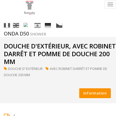
Tog
nav
It
En
Fr
Es
De
Cs
ONDA D50
SHOWER
Finitions
DOUCHE D'EXTÉRIEUR, AVEC ROBINET
DARRÊT ET POMME DE DOUCHE 200
MM
ral
DOUCHE D''EXTÉRIEUR
AVEC ROBINET DARRÊT ET POMME DE
(sur
DOUCHE 200 MM
demande)
Information
supermirror