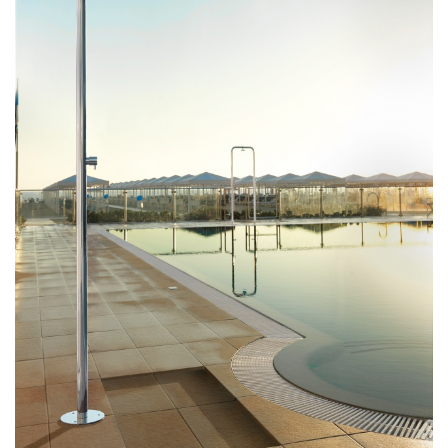
douche
aérateur
tête
pour
robinets
Alimentation