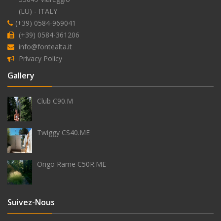
(LU) - ITALY
alimentation
(+39) 0584-969041
en
(+39) 0584-361206
eau
info@fontealta.it
extérieure
Privacy Policy
Gallery
Club C90.M
antigel
Twiggy CS40.ME
Origo Rame C50R.ME
Suivez-Nous