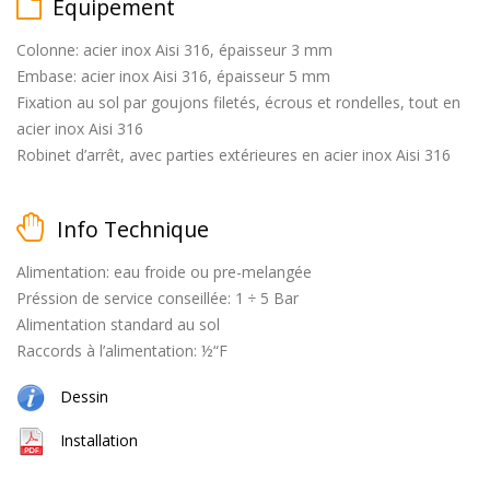
Équipement
Colonne: acier inox Aisi 316, épaisseur 3 mm
Embase: acier inox Aisi 316, épaisseur 5 mm
matt
Fixation au sol par goujons filetés, écrous et rondelles, tout en
black
acier inox Aisi 316
Robinet d’arrêt, avec parties extérieures en acier inox Aisi 316
Info Technique
brossé
Alimentation: eau froide ou pre-melangée
Préssion de service conseillée: 1 ÷ 5 Bar
Alimentation standard au sol
Raccords à l’alimentation: ½“F
naturel
Dessin
(cuivre
+
Installation
laiton)