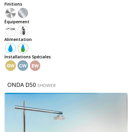
Finitions
Équipement
Équipement
Alimentation
douchette
Installations Spéciales
robinet
ONDA D50
temporisé
SHOWER
pomme
de