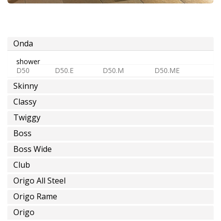
eau
froide
ou
pre-
Onda
melangée
shower
D50
D50.E
D50.M
D50.ME
Skinny
Classy
eau
Twiggy
chaude
Boss
Boss Wide
Club
épargne
Origo All Steel
d'eau
Origo Rame
Origo