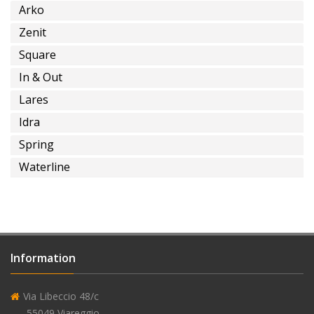
Installations
Arko
Spéciales
Zenit
Square
In & Out
installation
Lares
sur
Idra
terrain
Spring
Waterline
alimentation
en
eau
Information
encastrée
Via Libeccio 48/c
55049 Viareggio