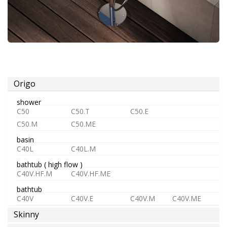
eau
froide
ou
pre-
melangée
Origo
shower
eau
C50
C50.T
C50.E
chaude
C50.M
C50.ME
basin
C40L
C40L.M
bathtub ( high flow )
C40V.HF.M
C40V.HF.ME
épargne
bathtub
d'eau
C40V
C40V.E
C40V.M
C40V.ME
Skinny