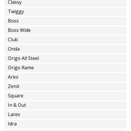
Installations
Classy
Spéciales
Twiggy
Boss
Boss Wide
Club
installation
sur
Onda
terrain
Origo All Steel
Origo Rame
Arko
Zenit
alimentation
en
Square
eau
In & Out
encastrée
Lares
Idra