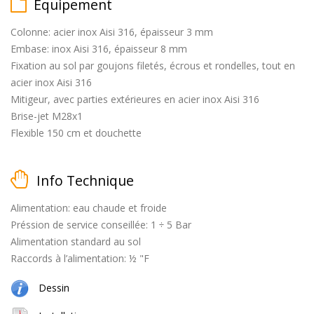
Équipement
Colonne: acier inox Aisi 316, épaisseur 3 mm
Embase: inox Aisi 316, épaisseur 8 mm
matt
Fixation au sol par goujons filetés, écrous et rondelles, tout en
black
acier inox Aisi 316
Mitigeur, avec parties extérieures en acier inox Aisi 316
Brise-jet M28x1
Flexible 150 cm et douchette
brossé
Info Technique
Alimentation: eau chaude et froide
Préssion de service conseillée: 1 ÷ 5 Bar
Alimentation standard au sol
naturel
Raccords à l’alimentation: ½ "F
(cuivre
+
Dessin
laiton)