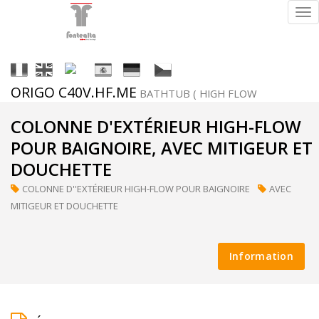
Tog
nav
It
En
Fr
Es
De
Cs
ORIGO C40V.HF.ME
BATHTUB ( HIGH FLOW
Finitions
COLONNE D'EXTÉRIEUR HIGH-FLOW
POUR BAIGNOIRE, AVEC MITIGEUR ET
DOUCHETTE
ral
COLONNE D''EXTÉRIEUR HIGH-FLOW POUR BAIGNOIRE
AVEC
(sur
MITIGEUR ET DOUCHETTE
demande)
Information
supermirror