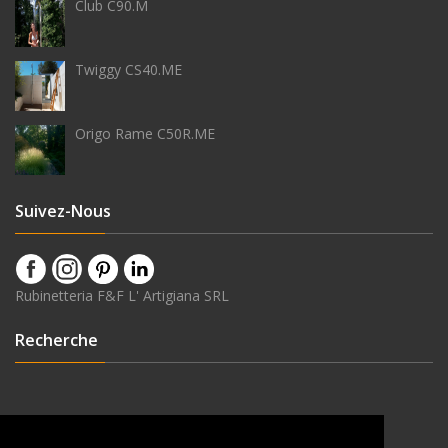
Club C90.M
Twiggy CS40.ME
Origo Rame C50R.ME
Suivez-Nous
Rubinetteria F&F L' Artigiana SRL
Recherche
Dernières Nouveautés