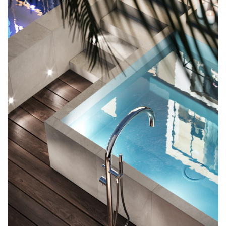
douche
aérateur
tête
pour
robinets
Alimentation