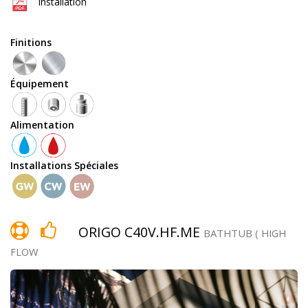
Installation
Équipement
Finitions
Équipement
douchette
Alimentation
Installations Spéciales
robinet
temporisé
ORIGO C40V.HF.ME
BATHTUB ( HIGH
FLOW
pomme
de