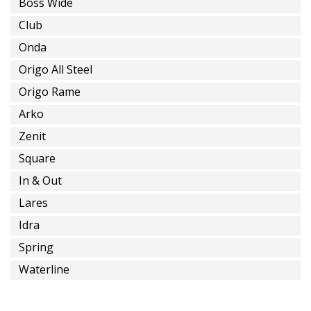
Installations
Boss Wide
Spéciales
Club
Onda
Origo All Steel
Origo Rame
installation
sur
Arko
terrain
Zenit
Square
In & Out
Lares
alimentation
Idra
en
eau
Spring
encastrée
Waterline