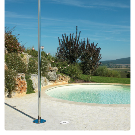
douche
aérateur
tête
pour
robinets
Alimentation