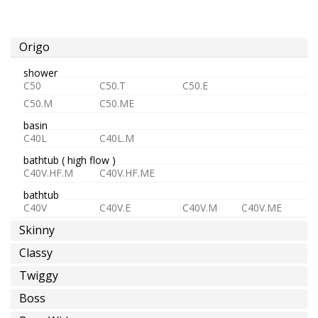
eau
froide
ou
Origo
pre-
shower
melangée
C50
C50.T
C50.E
C50.M
C50.ME
basin
C40L
C40L.M
eau
bathtub ( high flow )
chaude
C40V.HF.M
C40V.HF.ME
bathtub
C40V
C40V.E
C40V.M
C40V.ME
Skinny
Classy
épargne
d'eau
Twiggy
Boss