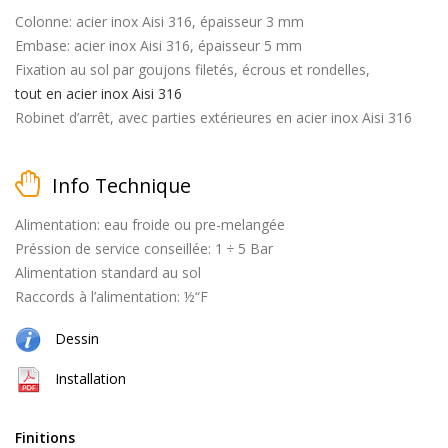
Colonne: acier inox Aisi 316, épaisseur 3 mm
Embase: acier inox Aisi 316, épaisseur 5 mm
Fixation au sol par goujons filetés, écrous et rondelles,
matt
tout en acier inox Aisi 316
black
Robinet d’arrêt, avec parties extérieures en acier inox Aisi 316
Info Technique
Alimentation: eau froide ou pre-melangée
brossé
Préssion de service conseillée: 1 ÷ 5 Bar
Alimentation standard au sol
Raccords à l’alimentation: ½“F
Dessin
naturel
(cuivre
Installation
+
laiton)
Finitions