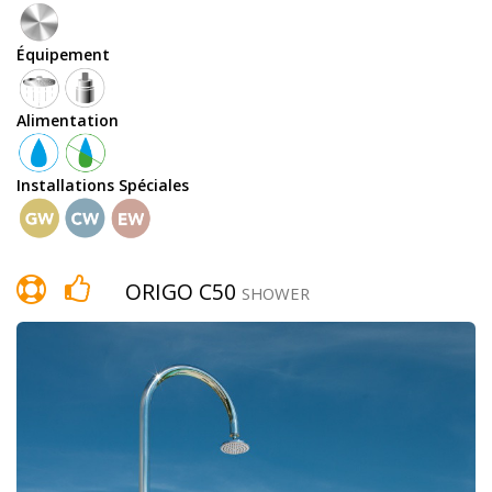
Équipement
Équipement
Alimentation
douchette
Installations Spéciales
ORIGO C50
robinet
SHOWER
temporisé
pomme
de