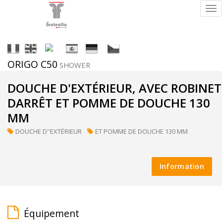
Tog
nav
It
En
Fr
Es
De
Cs
ORIGO C50
SHOWER
Finitions
DOUCHE D'EXTÉRIEUR, AVEC ROBINET
DARRÊT ET POMME DE DOUCHE 130
MM
ral
DOUCHE D''EXTÉRIEUR
ET POMME DE DOUCHE 130 MM
(sur
demande)
Information
supermirror
Équipement