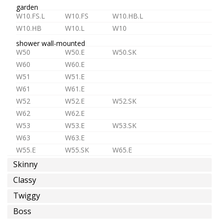
eau
garden
froide
W10.FS.L
W10.FS
W10.HB.L
ou
W10.HB
W10.L
W10
pre-
shower wall-mounted
melangée
W50
W50.E
W50.SK
W60
W60.E
W51
W51.E
W61
W61.E
W52
W52.E
W52.SK
eau
W62
W62.E
chaude
W53
W53.E
W53.SK
W63
W63.E
W55.E
W55.SK
W65.E
Skinny
shower in-wall
ST1
ST1.L
MR1
MR2
épargne
Classy
D3
D4
MX2
MX3
d'eau
Twiggy
TC1
TC2
TC3
Boss
TC.HF1
TC.HF2
TC.HF3
TC.HF4