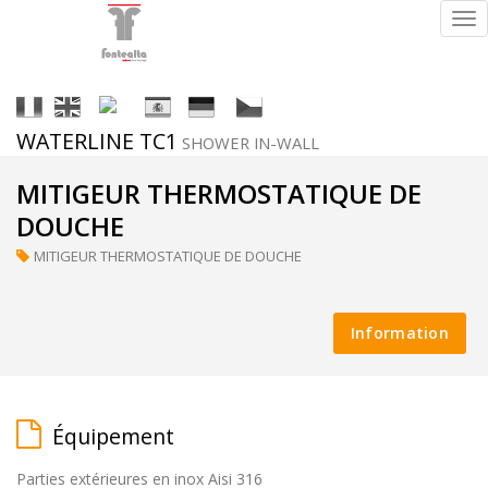
Tog
nav
It
En
Fr
Es
De
Cs
WATERLINE TC1
SHOWER IN-WALL
Finitions
MITIGEUR THERMOSTATIQUE DE
DOUCHE
MITIGEUR THERMOSTATIQUE DE DOUCHE
ral
(sur
Information
demande)
Équipement
supermirror
Parties extérieures en inox Aisi 316