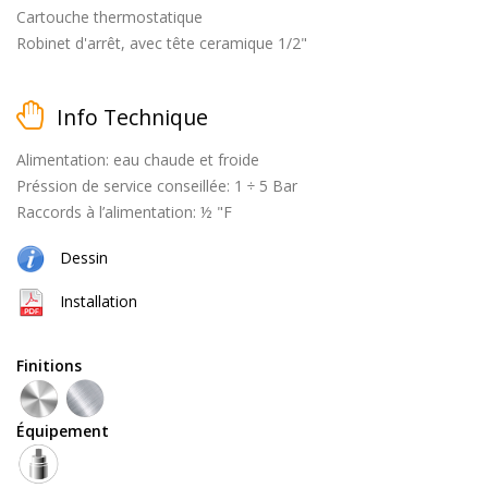
Cartouche thermostatique
Robinet d'arrêt, avec tête ceramique 1/2"
matt
Info Technique
black
Alimentation: eau chaude et froide
Préssion de service conseillée: 1 ÷ 5 Bar
Raccords à l’alimentation: ½ "F
brossé
Dessin
Installation
Finitions
naturel
(cuivre
Équipement
+
laiton)