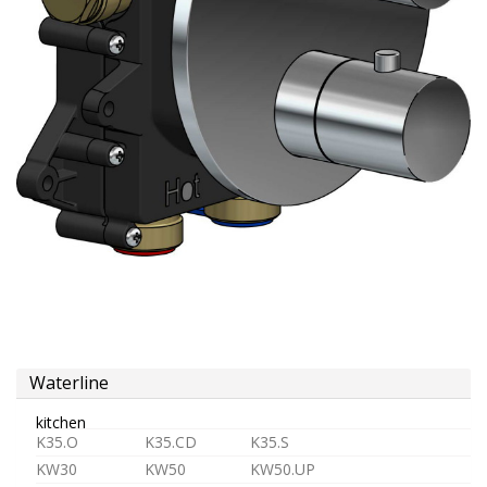
douche
aérateur
tête
pour
robinets
Alimentation
Waterline
kitchen
K35.O
K35.CD
K35.S
KW30
KW50
KW50.UP