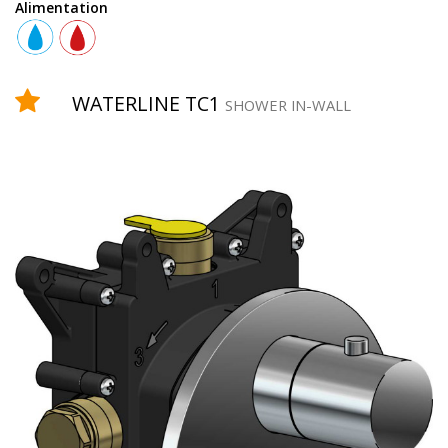
Alimentation
Équipement
WATERLINE TC1
SHOWER IN-WALL
douchette
robinet
temporisé
pomme
de