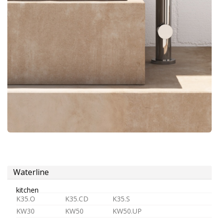
douche
aérateur
tête
pour
robinets
Alimentation
Waterline
kitchen
K35.O
K35.CD
K35.S
KW30
KW50
KW50.UP