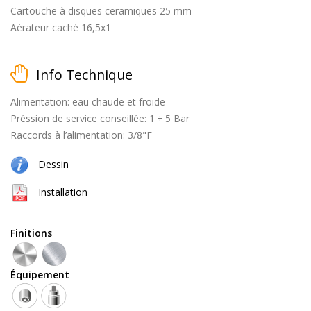
Cartouche à disques ceramiques 25 mm
Aérateur caché 16,5x1
matt
Info Technique
black
Alimentation: eau chaude et froide
Préssion de service conseillée: 1 ÷ 5 Bar
Raccords à l’alimentation: 3/8"F
brossé
Dessin
Installation
Finitions
naturel
(cuivre
Équipement
+
laiton)