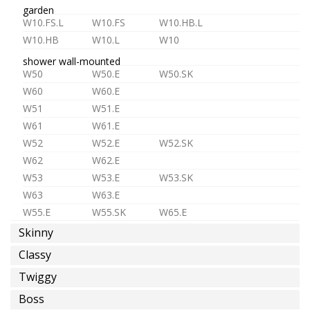
eau
garden
froide
W10.FS.L
W10.FS
W10.HB.L
ou
W10.HB
W10.L
W10
pre-
shower wall-mounted
melangée
W50
W50.E
W50.SK
W60
W60.E
W51
W51.E
W61
W61.E
W52
W52.E
W52.SK
eau
W62
W62.E
chaude
W53
W53.E
W53.SK
W63
W63.E
W55.E
W55.SK
W65.E
Skinny
shower in-wall
ST1
ST1.L
MR1
MR2
épargne
Classy
D3
D4
MX2
MX3
d'eau
Twiggy
TC1
TC2
TC3
Boss
TC.HF1
TC.HF2
TC.HF3
TC.HF4