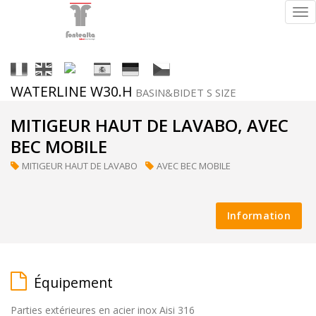
Tog
nav
It
En
Fr
Es
De
Cs
WATERLINE W30.H
BASIN&BIDET S SIZE
Finitions
MITIGEUR HAUT DE LAVABO, AVEC
BEC MOBILE
MITIGEUR HAUT DE LAVABO
AVEC BEC MOBILE
ral
(sur
Information
demande)
Équipement
supermirror
Parties extérieures en acier inox Aisi 316