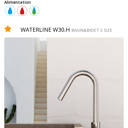
Alimentation
Équipement
WATERLINE W30.H
BASIN&BIDET S SIZE
douchette
robinet
temporisé
pomme
de