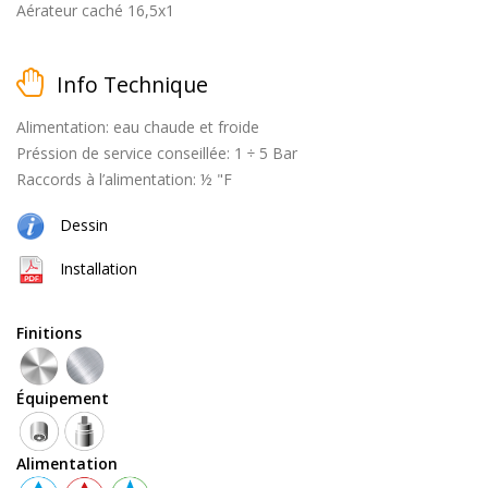
Aérateur caché 16,5x1
Info Technique
matt
Alimentation: eau chaude et froide
black
Préssion de service conseillée: 1 ÷ 5 Bar
Raccords à l’alimentation: ½ "F
Dessin
brossé
Installation
Finitions
naturel
Équipement
(cuivre
+
laiton)
Alimentation