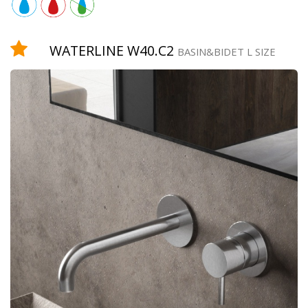
Équipement
WATERLINE W40.C2
BASIN&BIDET L SIZE
douchette
robinet
temporisé
pomme
de