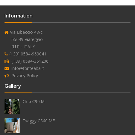
basin&bidet L size
W40
W40.H
W40.B
alimentation
W40.C
W40.C2
Information
en
basin 3 holes
eau
W3
W3.L
W3.Y
Via Libeccio 48/c
extérieure
55049 Viareggio
(LU) - ITALY
(+39) 0584-969041
(+39) 0584-361206
antigel
info@fontealta.it
Privacy Policy
Gallery
Club C90.M
Twiggy CS40.ME