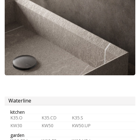
douche
aérateur
tête
pour
robinets
Waterline
Alimentation
kitchen
K35.O
K35.CD
K35.S
KW30
KW50
KW50.UP
garden