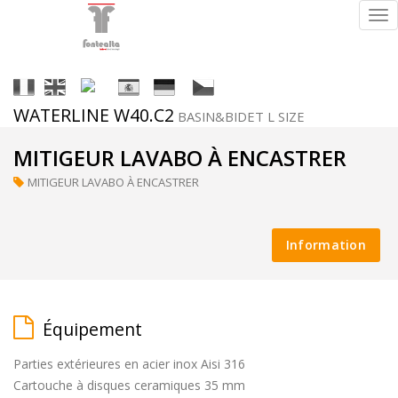
Tog
nav
It
En
Fr
Es
De
Cs
WATERLINE W40.C2
BASIN&BIDET L SIZE
Finitions
MITIGEUR LAVABO À ENCASTRER
MITIGEUR LAVABO À ENCASTRER
ral
Information
(sur
demande)
Équipement
Parties extérieures en acier inox Aisi 316
supermirror
Cartouche à disques ceramiques 35 mm