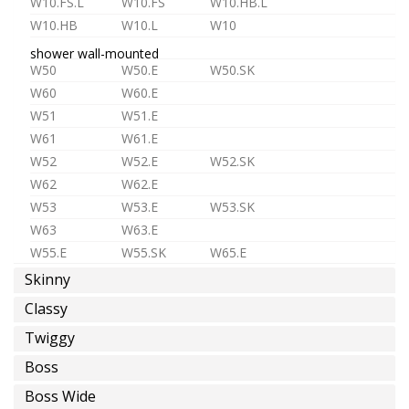
W10.FS.L
W10.FS
W10.HB.L
eau
W10.HB
W10.L
W10
froide
ou
shower wall-mounted
W50
W50.E
W50.SK
pre-
W60
W60.E
melangée
W51
W51.E
W61
W61.E
W52
W52.E
W52.SK
W62
W62.E
eau
W53
W53.E
W53.SK
chaude
W63
W63.E
W55.E
W55.SK
W65.E
Skinny
shower in-wall
ST1
ST1.L
MR1
MR2
Classy
D3
D4
MX2
MX3
épargne
Twiggy
TC1
TC2
TC3
d'eau
Boss
TC.HF1
TC.HF2
TC.HF3
TC.HF4
shower accessories
Boss Wide