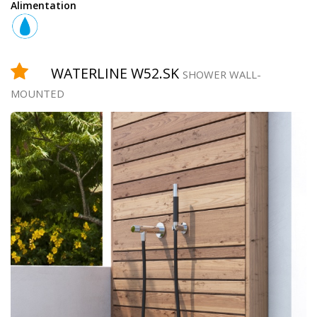
Alimentation
Équipement
WATERLINE W52.SK
SHOWER WALL-
MOUNTED
douchette
robinet
temporisé
pomme
de