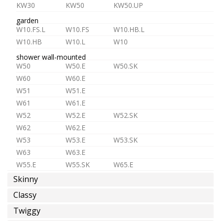
eau
KW30
KW50
KW50.UP
froide
garden
ou
W10.FS.L
W10.FS
W10.HB.L
pre-
W10.HB
W10.L
W10
melangée
shower wall-mounted
W50
W50.E
W50.SK
W60
W60.E
W51
W51.E
W61
W61.E
eau
W52
W52.E
W52.SK
chaude
W62
W62.E
W53
W53.E
W53.SK
W63
W63.E
W55.E
W55.SK
W65.E
épargne
Skinny
shower in-wall
d'eau
ST1
ST1.L
MR1
MR2
Classy
D3
D4
MX2
MX3
Twiggy
TC1
TC2
TC3