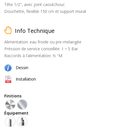
Tête 1/2", avec joint caoutchouc
Douchette, flexible 150 cm et support mural
matt
Info Technique
black
Alimentation: eau froide ou pre-melangée
Préssion de service conseillée: 1 ÷ 5 Bar
Raccords à l’alimentation: ½ "M
brossé
Dessin
Installation
Finitions
naturel
(cuivre
Équipement
+
laiton)