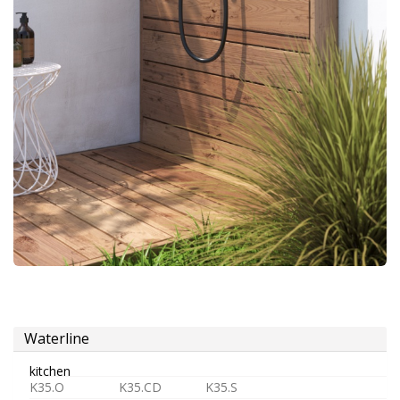
douche
aérateur
tête
pour
robinets
Alimentation
Waterline
kitchen
K35.O
K35.CD
K35.S