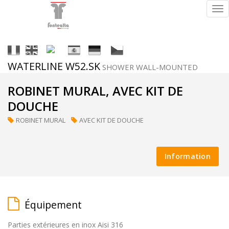
Tog
nav
It
En
Fr
Es
De
Cs
WATERLINE W52.SK
SHOWER WALL-MOUNTED
Finitions
ROBINET MURAL, AVEC KIT DE
DOUCHE
ROBINET MURAL
AVEC KIT DE DOUCHE
ral
(sur
Information
demande)
Équipement
supermirror
Parties extérieures en inox Aisi 316