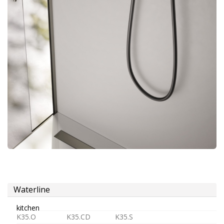
douche
aérateur
tête
pour
robinets
Alimentation
Waterline
kitchen
K35.O
K35.CD
K35.S