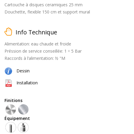
Cartouche à disques ceramiques 25 mm
Douchette, flexible 150 cm et support mural
matt
Info Technique
black
Alimentation: eau chaude et froide
Préssion de service conseillée: 1 ÷ 5 Bar
Raccords à l’alimentation: ½ "M
brossé
Dessin
Installation
Finitions
naturel
(cuivre
Équipement
+
laiton)