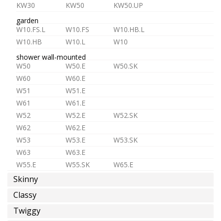
eau
KW30
KW50
KW50.UP
froide
garden
ou
W10.FS.L
W10.FS
W10.HB.L
pre-
W10.HB
W10.L
W10
melangée
shower wall-mounted
W50
W50.E
W50.SK
W60
W60.E
W51
W51.E
W61
W61.E
eau
W52
W52.E
W52.SK
chaude
W62
W62.E
W53
W53.E
W53.SK
W63
W63.E
W55.E
W55.SK
W65.E
épargne
Skinny
shower in-wall
d'eau
ST1
ST1.L
MR1
MR2
Classy
D3
D4
MX2
MX3
Twiggy
TC1
TC2
TC3