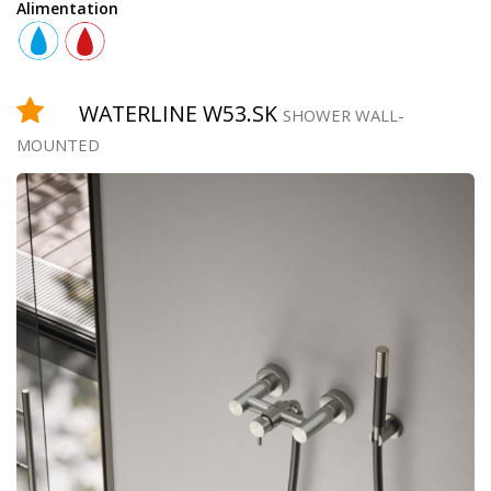
Alimentation
Équipement
WATERLINE W53.SK
SHOWER WALL-
MOUNTED
douchette
robinet
temporisé
pomme
de