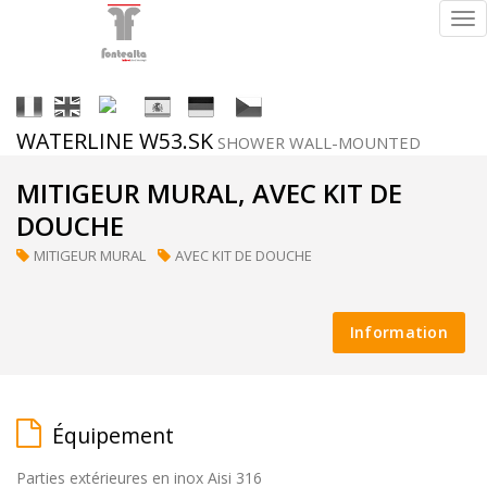
Tog
nav
It
En
Fr
Es
De
Cs
WATERLINE W53.SK
SHOWER WALL-MOUNTED
Finitions
MITIGEUR MURAL, AVEC KIT DE
DOUCHE
MITIGEUR MURAL
AVEC KIT DE DOUCHE
ral
(sur
Information
demande)
Équipement
supermirror
Parties extérieures en inox Aisi 316